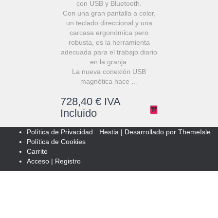
con USB y Bluetooth.
Con una gran pantalla a color,
un teclado direccional y una
carcasa ergonómica pero
robusta, es la herramienta
adecuada para el trabajo diario
en la granja.
La nueva conexión USB
magnética hace …
728,40
€
IVA
Incluido
Política de Privacidad
Hestia | Desarrollado por
ThemeIsle
Política de Cookies
Carrito
Acceso | Registro